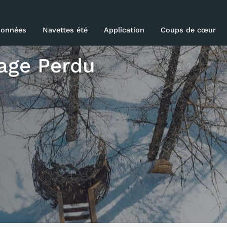
onnées
Navettes été
Application
Coups de cœur
able
lage Perdu