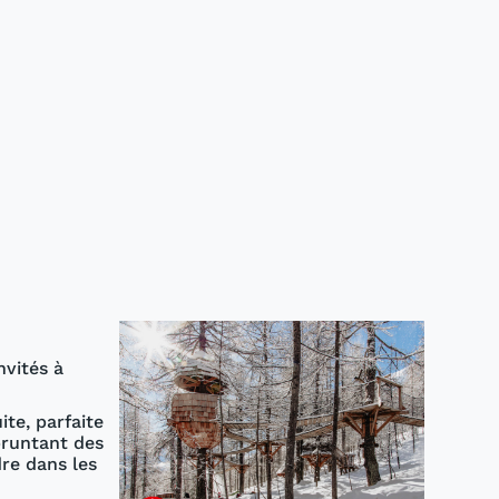
a
nvités à
ite, parfaite
pruntant des
re dans les