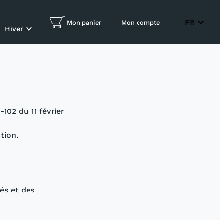
expand_more
FR
Mon panier
Mon compte
expand_more
Hiver
102 du 11 février
tion.
és et des