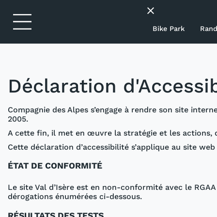
Aller à l'en-tête
Aller à la navigation principale
Aller au contenu principal
Aller au pied de page
close
chevron_right
Tarifs 26-27
Bike Park
Rand
chevron_right
Le domaine ski
chevron_right
Ski Tranquille
Déclaration d'Accessib
chevron_right
Blog
Compagnie des Alpes s’engage à rendre son site internet
2005.
A cette fin, il met en œuvre la stratégie et les actions
Cette déclaration d’accessibilité s’applique au site we
ÉTAT DE CONFORMITÉ
Le site Val d’Isère est en non-conformité avec le RGAA
dérogations énumérées ci-dessous.
RÉSULTATS DES TESTS