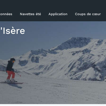
onnées
Navettes été
Application
Coups de cœur
able
'Isère