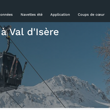
onnées
Navettes été
Application
Coups de cœur
able
 à Val d'Isère