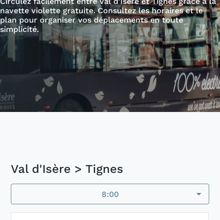
Circulez facilement entre Val d’Isère et Tignes grâce à la
navette violette gratuite. Consultez les horaires et le
plan pour organiser vos déplacements en toute
simplicité.
Val d'Isère > Tignes
arrow_drop_down
8:00